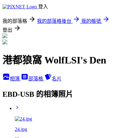
登入
我的部落格
我的部落格後台
我的帳號
登出
港都狼窩 WolfLSI's Den
相簿
部落格
名片
EBD-USB 的相簿照片
24.jpg