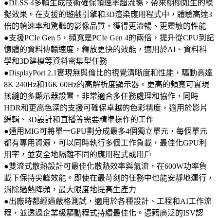
●DLSS 4多幀生成技術確保幀速率超流暢，帶來栩栩如生的模
擬效果。在支援的遊戲引擎和3D渲染應用程式中，體驗高達3
倍的幀速率和驚豔的影像品質，獲得更流暢、更靈敏的性能
●支援PCIe Gen 5，頻寬是PCIe Gen 4的兩倍，提升從CPU到記
憶體的資料傳輸速度，釋放更快的效能，適用於AI、資料科
學和3D建模等資料密集型任務
●DisplayPort 2.1實現無與倫比的視覺清晰度和性能，驅動高達
8K 240Hz和16K 60Hz的高解析度顯示器。更高的頻寬可實現
無縫的多顯示器設置，非常適合多任務處理和協作，同時
HDR和更高色深的支援可確保卓越的色彩精度，適用於影片
編輯、3D設計和直播等需要精準操作的工作
●通用MIG可將單一GPU劃分成最多4個獨立單元，每個單元
都有專用資源，可以同時執行多個工作負載，最佳化GPU利
用率，並安全地隔離不同的應用程式或用戶
●雙流式散熱設計可最佳化散熱效率與氣流，在600W功率負
載下保持尖峰效能。即使在最苛刻的任務中也能安靜地運行，
消除過熱降頻，最大限度地提高生產力
●出廠時都經過嚴格測試，適用於各種設計、工程和AI工作流
程，並透過企業級驅動程式持續最佳化。憑藉廣泛的ISV認