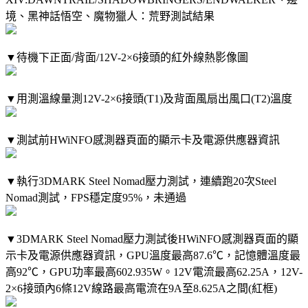
境、黑神話悟空、魔物獵人：荒野測試結果
▼待機下正面/背面/12V-2×6接頭的紅外線熱影像圖
▼用測溫線量測12V-2×6接頭(T1)及背面風扇出風口(T2)溫度
▼測試前HWiNFO感測器頁面的顯示卡及電源供應器資訊
▼執行3DMARK Steel Nomad壓力測試，連續跑20次Steel
Nomad測試，FPS穩定度95%，未通過
▼3DMARK Steel Nomad壓力測試後HWiNFO感測器頁面的顯
示卡及電源供應器資訊，GPU溫度最高87.6℃，記憶體溫度最
高92℃，GPU功率最高602.935W。12V電流最高62.25A，12V-
2×6接頭內6條12V線路最高電流在9A至8.625A之間(紅框)