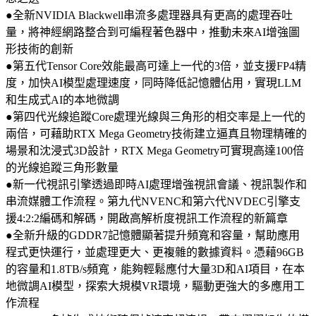
●全新NVIDIA Blackwell串流多處理器具有更高的處理吞吐
量，將神經網路整合到可編程著色器中，推動未來AI增強圖
形技術的創新
●第五代Tensor Core效能最高可達上一代的3倍，並支援FP4精
度，加快AI模型處理速度，同時降低記憶體佔用，實現LLM
和生成式AI的本地微調
●第四代光線追蹤Core處理光線與三角形的相交率是上一代的
兩倍，可藉助RTX Mega Geometry技術建立逼真且物理精確的
場景和沈浸式3D設計，RTX Mega Geometry可實現高達100倍
的光線追蹤三角形數量
●新一代視訊引擎透過即時AI處理增強視訊會議、視訊製作和
串流媒體工作流程。第九代NVENC和第六代NVDEC引擎支
援4:2:2編碼和解碼，開啟高解析度視訊工作流程的新篇章
●全新升級的GDDR7記憶體顯著提升頻寬和容量，幫助應用
程式更快運行，並處理更大、更複雜的數據資料。憑藉96GB
的容量和1.8TB/s頻寬，能夠輕鬆應付大量3D和AI項目，在本
地微調AI模型，探索大規模VR環境，驅動更強大的多應用工
作流程