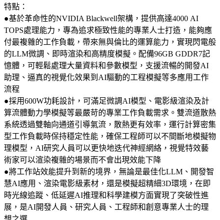
特點：
●基於革命性的NVIDIA Blackwell架構，提供高達4000 AI
TOPS處理能力，專為追求極致性能的專業人士打造，能夠應
付最複雜的工作負載，帶來無與倫比的運算能力，實現閃電般
的LLM微調、即時渲染和高精度模擬。配備96GB GDDR7記
憶體，可輕鬆處理大量資料和參數模型，支援流暢的開發AI
助理、逼真的視覺化效果到AI驅動的工程模擬等多應用工作
流程
●採用600W功耗設計，可滿足微調AI模型、電影級渲染及計
算流體動力學模擬等最嚴苛的專業工作負載需求。雙流道散熱
系統透過雙軸向通道引導氣流，散熱更有效率，運行計算密集
型工作負載時保持穩定性能，確保工程師可以不間斷地模擬物
理模型，AI研究人員可以更快地迭代神經網絡，視覺特效藝
術家可以渲染複雜的場景而不會出現效能下降
●將工作站效能提升到新的境界，無論是最佳化LLM、開發智
慧AI應用、渲染電影級素材，還是模擬超精細3D環境，在即
時光線追蹤、低延遲AI推理和科學建模方面實現了突破性進
展，是AI開發人員、研究人員、工程師和創意專業人士的理
想之選