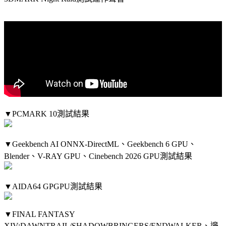
▼PCMARK 10測試結果
▼Geekbench AI ONNX-DirectML、Geekbench 6 GPU、
Blender、V-RAY GPU、Cinebench 2026 GPU測試結果
▼AIDA64 GPGPU測試結果
▼FINAL FANTASY
XIV:DAWNTRAIL/SHADOWBRINGERS/ENDWALKER、邊