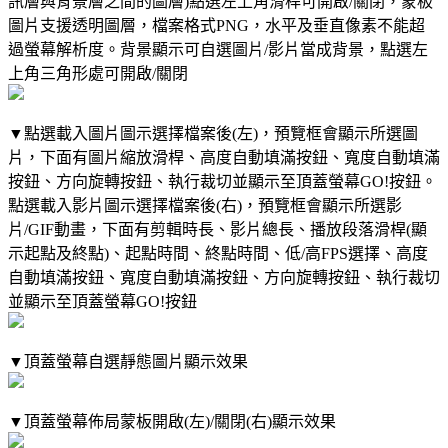
訊層與背景層之間的圖層)點選左上角滑桿可開啟/關閉，蒙板
圖片支援透明圖層，檔案格式PNG，水平及垂直像素不能超
過螢幕解析度。背景顯示可自選圖片/影片當成背景，點選左
上角三角形處可開啟/關閉
▼點選載入圖片圖示選擇檔案後(左)，預覽框會顯示所選圖
片，下面有圖片縮放滑桿、高度自動填滿按鈕、寬度自動填滿
按鈕、方向旋轉按鈕、執行裁切並顯示至頂蓋螢幕GO!按鈕。
點選載入影片圖示選擇檔案後(右)，預覽框會顯示所選影
片/GIF動畫，下面有剪輯時長、影片總長、播放段落滑桿(顯
示起點及終點)、起點時間、終點時間、低/高FPS選擇、高度
自動填滿按鈕、寬度自動填滿按鈕、方向旋轉按鈕、執行裁切
並顯示至頂蓋螢幕GO!按鈕
▼頂蓋螢幕自選靜態圖片顯示效果
▼頂蓋螢幕佈局蒙板開啟(左)/關閉(右)顯示效果