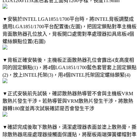
LGA1200/115x黑色套管上面有1200字樣，長度11.9mm
▼安裝於INTEL LGA1851/1700平台時，將INTEL背板調整成
適用LGA1851/1700平台配置後(左圖)，把固定鎖點對準主機板
背面散熱器孔位放入，背板開口處需對準處理器扣具底板4個
螺絲鎖點位置(右圖)
▼背板正確安裝後，主機板正面散熱器孔位會露出4支高度相
同的固定鎖點(1)，將4個LGA1851/1700藍色套管套上固定鎖點
(2)，放上INTEL托架(3)，用4個INTEL托架固定螺絲鎖緊(4)
▼正式安裝前先試裝，確認散熱器熱導管不會與主機板VRM
散熱片發生干涉。若熱導管與VRM散熱片發生干涉，將散熱
器轉180度並再次試裝確認是否會發生干涉
▼確認完成後取下散熱器，清潔處理器表面並塗上散熱膏，撕
除散熱器底座處理器接觸面保護貼，將壓板兩端彈簧螺帽對準