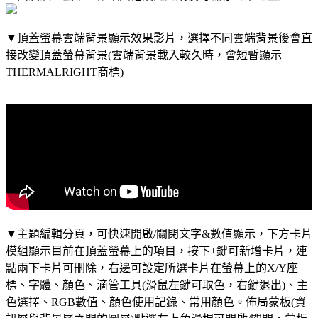
▼頂蓋螢幕雲端背景顯示效果影片，選擇不同雲端背景後會直
接改變頂蓋螢幕背景(雲端背景載入較久時，會短暫顯示
THERMALRIGHT商標)
▼主題編輯分頁，可快速開啟/關閉文字&數值顯示，下方卡片
模組顯示目前在頂蓋螢幕上的項目，按下+鍵可新增卡片，連
點兩下卡片可刪除，右邊可設定所選卡片在螢幕上的X/Y座
標、字體、顏色、滴管工具(滑鼠左鍵可取色，右鍵退出)、主
色選擇、RGB數值、顏色使用記錄、常用顏色。佈局蒙板(資