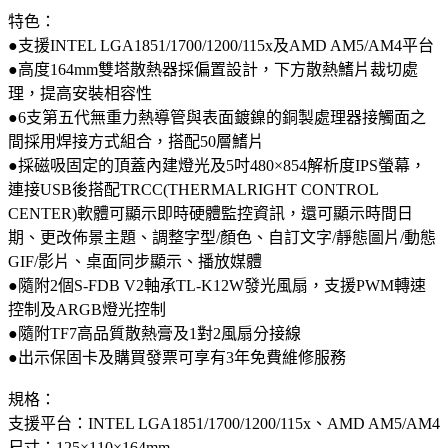
特色：
●支援INTEL LGA1851/1700/1200/115x及AMD AM5/AM4平台
●高度164mm雙塔散熱器採偏置設計，下方散熱鰭片裁切處
理，提高安裝相容性
●6支第五代無重力熱導管與表面鍍鎳的銅製處理器接觸面之
間採用焊接方式組合，搭配50層鰭片
●採磁吸固定的頂蓋內建燈光及5吋480×854解析度IPS螢幕，
連接USB後搭配TRCC(THERMALRIGHT CONTROL
CENTER)軟體可顯示即時硬體監控資訊，還可顯示時間日
期、更改佈景主題、調整字型/顏色、自訂文字/靜態圖片/動態
GIF/影片、桌面同步顯示、播放媒體
●隨附2個S-FDB V2軸承TL-K12W發光風扇，支援PWM轉速
控制及ARGB燈光控制
●隨附TF7高品質散熱膏及1對2風扇分接線
●出示保固卡及購買發票可享有3年免費維修服務
規格：
支援平台：INTEL LGA1851/1700/1200/115x、AMD AM5/AM4
尺寸：125×110×164mm