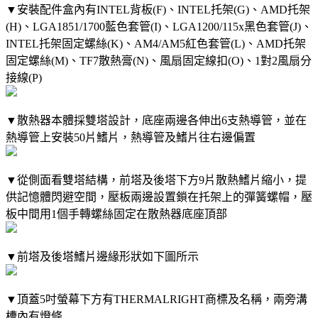
▼安裝配件盒內有INTEL背板(F)、INTEL托架(G)、AMD托架
(H)、LGA1851/1700藍色套管(I)、LGA1200/115x黑色套管(J)、
INTEL托架固定螺絲(K)、AM4/AM5紅色套管(L)、AMD托架
固定螺絲(M)、TF7散熱膏(N)、風扇固定線扣(O)、1對2風扇分
接線(P)
▼散熱器本體採雙塔設計，底座兩邊各伸出6支熱導管，並在
熱導管上安裝50片鰭片，熱導管及鰭片往右邊偏置
▼從側面看雙塔結構，前塔及後塔下方9片散熱鰭片縮小，提
供記憶體閃避空間，壓板兩邊設置鎖在托架上的彈簧螺帽，壓
板中間用1個手轉螺絲固定在散熱器底座頂部
▼前塔及後塔鰭片邊緣形狀如下圖所示
▼頂蓋5吋螢幕下方有THERMALRIGHT商標及名稱，兩旁溝
槽內有燈條