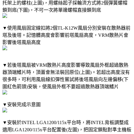
托架上的螺柱(上圖)，用螺絲起子採輪流方式將2個彈簧螺帽
鎖到底(下圖)，不可一次將單邊螺帽直接鎖到底
▼使用風扇固定線扣將2個TL-K12W風扇分別安裝在散熱器前
塔及後塔。記憶體高度會影響前塔風扇高度，VRM散熱片會
影響後塔風扇高度
▼若後塔風扇被VRM散熱片高度影響導致風扇外框超過散熱
器頂端鰭片時，頂蓋會無法裝回原位(上圖)。若超出高度沒有
很多時，可利用風扇線扣彈性嘗試將後塔風扇向左邊偏移(下
圖紅色箭頭)安裝，使風扇外框不要超過散熱器頂端鰭片
▼安裝完成示意圖
▼安裝於INTEL LGA1200/115x平台時，將INTEL背板調整成
適用LGA1200/115x平台配置後(左圖)，把固定鎖點對準主機板