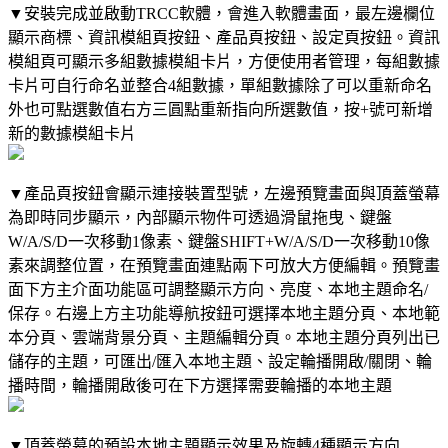
▼安裝完成並啟動TRCC軟體，會進入軟體畫面，最左邊欄位
顯示商標、資訊模組頁按鈕、產品頁按鈕、設定頁按鈕。資訊
模組頁可顯示多組數據模組卡片，方便使用者管理，每組數據
卡片可自行命名並整合4組數據，單組數據除了可以重新命名
外也可點選數值右方三圓點重新指向所選數值，按+號可新增
新的數據模組卡片
▼產品頁按鈕會顯示連接裝置型號，左邊預覽畫面與頂蓋螢幕
為即時同步顯示，內部顯示物件可透過滑鼠拖曳、鍵盤
W/A/S/D一次移動1像素、鍵盤SHIFT+W/A/S/D一次移動10像
素來調整位置，在預覽畫面連點兩下可放大方便編輯。預覽畫
面下方主介面功能區可調整顯示方向、亮度、本地主題命名/
保存。右邊上方主功能導航按鈕可選擇本地主題分頁、本地範
本分頁、雲端背景分頁、主題編輯分頁。本地主題分頁列出已
儲存的主題，可匯出/匯入本地主題、設定輪播開啟/關閉、輪
播時間，輪播開啟後可在下方選擇需要輪播的本地主題
▼頂蓋螢幕的預設本地主題顯示效果及旋轉4種顯示方向