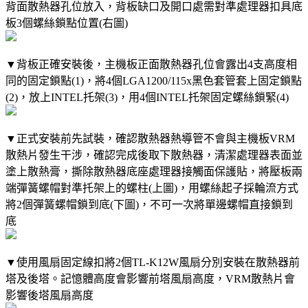
背面散熱器孔位放入，背板缺口及開口處需對準處理器扣具底
板3個螺絲鎖點位置(右圖)
▼背板正確安裝後，主機板正面散熱器孔位會露出4支高度相
同的固定鎖點(1)，將4個LGA1200/115x黑色套管套上固定鎖點
(2)，放上INTEL托架(3)，用4個INTEL托架固定螺絲鎖緊(4)
▼正式安裝前先試裝，確認散熱器熱導管不會與主機板VRM
散熱片發生干涉，確認完成後取下散熱器，清潔處理器表面並
塗上散熱膏，撕除散熱器底座處理器接觸面保護貼，將壓板兩
端彈簧螺帽對準托架上的螺柱(上圖)，用螺絲起子採輪流方式
將2個彈簧螺帽鎖到底(下圖)，不可一次將單邊螺帽直接鎖到
底
▼使用風扇固定線扣將2個TL-K12W風扇分別安裝在散熱器前
塔及後塔。記憶體高度會影響前塔風扇高度，VRM散熱片會
影響後塔風扇高度