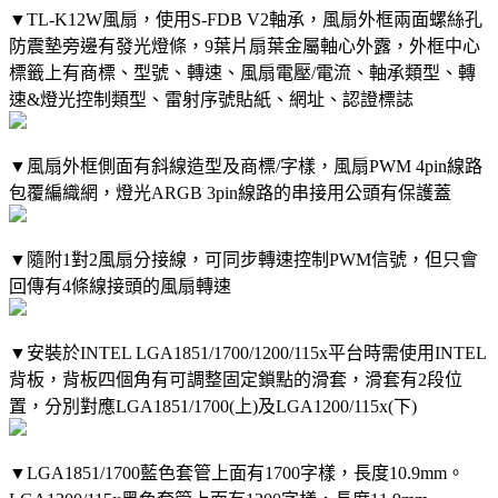
▼TL-K12W風扇，使用S-FDB V2軸承，風扇外框兩面螺絲孔
防震墊旁邊有發光燈條，9葉片扇葉金屬軸心外露，外框中心
標籤上有商標、型號、轉速、風扇電壓/電流、軸承類型、轉
速&燈光控制類型、雷射序號貼紙、網址、認證標誌
▼風扇外框側面有斜線造型及商標/字樣，風扇PWM 4pin線路
包覆編織網，燈光ARGB 3pin線路的串接用公頭有保護蓋
▼隨附1對2風扇分接線，可同步轉速控制PWM信號，但只會
回傳有4條線接頭的風扇轉速
▼安裝於INTEL LGA1851/1700/1200/115x平台時需使用INTEL
背板，背板四個角有可調整固定鎖點的滑套，滑套有2段位
置，分別對應LGA1851/1700(上)及LGA1200/115x(下)
▼LGA1851/1700藍色套管上面有1700字樣，長度10.9mm。