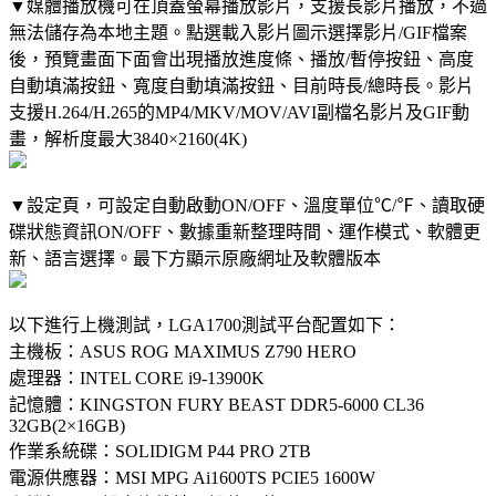
▼媒體播放機可在頂蓋螢幕播放影片，支援長影片播放，不過
無法儲存為本地主題。點選載入影片圖示選擇影片/GIF檔案
後，預覽畫面下面會出現播放進度條、播放/暫停按鈕、高度
自動填滿按鈕、寬度自動填滿按鈕、目前時長/總時長。影片
支援H.264/H.265的MP4/MKV/MOV/AVI副檔名影片及GIF動
畫，解析度最大3840×2160(4K)
▼設定頁，可設定自動啟動ON/OFF、溫度單位℃/℉、讀取硬
碟狀態資訊ON/OFF、數據重新整理時間、運作模式、軟體更
新、語言選擇。最下方顯示原廠網址及軟體版本
以下進行上機測試，LGA1700測試平台配置如下：
主機板：ASUS ROG MAXIMUS Z790 HERO
處理器：INTEL CORE i9-13900K
記憶體：KINGSTON FURY BEAST DDR5-6000 CL36
32GB(2×16GB)
作業系統碟：SOLIDIGM P44 PRO 2TB
電源供應器：MSI MPG Ai1600TS PCIE5 1600W