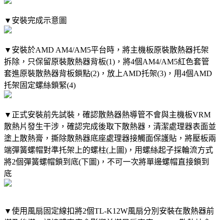
▼安裝完成示意圖
▼安裝於AMD AM4/AM5平台時，將主機板原裝散熱器托架
拆除，只保留原裝散熱器背板(1)，將4個AM4/AM5紅色套管
套進原裝散熱器背板鎖點(2)，放上AMD托架(3)，用4個AMD
托架固定螺絲鎖緊(4)
▼正式安裝前先試裝，確認散熱器熱導管不會與主機板VRM
散熱片發生干涉，確認完成後取下散熱器，清潔處理器表面並
塗上散熱膏，撕除散熱器底座處理器接觸面保護貼，將壓板兩
端彈簧螺帽對準托架上的螺柱(上圖)，用螺絲起子採輪流方式
將2個彈簧螺帽鎖到底(下圖)，不可一次將單邊螺帽直接鎖到
底
▼使用風扇固定線扣將2個TL-K12W風扇分別安裝在散熱器前