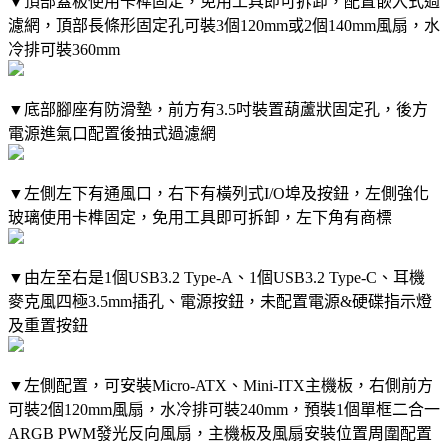
▼頂部蓋板使用卡榫固定，免用工具即可拆卸，配置嵌入式過
濾網，頂部長條形固定孔可裝3個120mm或2個140mm風扇，水
冷排可裝360mm
▼底部腳座有防滑墊，前方有3.5吋裝置葫蘆狀固定孔，後方
電源進氣口配置後抽式過濾網
▼左側左下有通風口，右下有橫列式I/O埠及按鈕，左側強化
玻璃使用卡榫固定，免用工具即可拆卸，左下角有商標
▼由左至右是1個USB3.2 Type-A、1個USB3.2 Type-C、耳機
麥克風四極3.5mm插孔、電源按鈕，未配置電源&硬碟指示燈
及重置按鈕
▼左側配置，可安裝Micro-ATX、Mini-ITX主機板，右側前方
可裝2個120mm風扇，水冷排可裝240mm，預裝1個單框二合一
ARGB PWM發光反向風扇，主機板及風扇安裝位置周圍配置