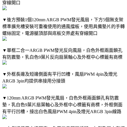
穿線開口
▼後方預裝1個120mm ARGB PWM發光風扇，下方5個無支架
標準擴充槽安裝可重複使用的通風擋板，使用具備墊片的手轉
螺絲固定，電源艙頂部與底板交界處有穿線開口
▼單框二合一ARGB PWM發光反向風扇，白色外框兩面鎖孔
有防震墊，乳白色9葉片反向扇葉軸心及外框中心標籤有商標
▼外框長邊及短邊側面有平行凹槽，風扇PWM 4pin及燈光
ARGB 3pin均提供串接用分接頭
▼120mm ARGB PWM發光風扇，白色外框兩面鎖孔有防震
墊，乳白色9葉片扇葉軸心及外框中心標籤有商標，外框側面
有平行凹槽，接出白色風扇PWM 4pin及燈光ARGB 3pin線路