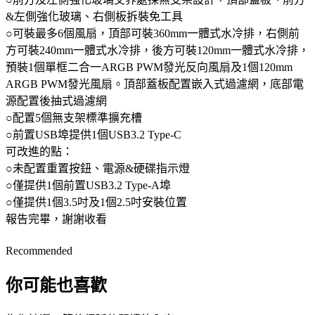
&左側強化玻璃、右側板拆裝免工具
○可裝最多6個風扇，頂部可裝360mm一體式水冷排，右側前
方可裝240mm一體式水冷排，後方可裝120mm一體式水冷排，
預裝1個單框二合一ARGB PWM發光反向風扇及1個120mm
ARGB PWM發光風扇。頂部蓋板配置嵌入式過濾網，底部電
源配置後抽式過濾網
○配置5個無支架標準擴充槽
○前置USB埠提供1個USB3.2 Type-C
可改進的點：
○未配置重置按鈕、電源&硬碟指示燈
○僅提供1個前置USB3.2 Type-A埠
○僅提供1個3.5吋及1個2.5吋安裝位置
報告完畢，謝謝收看
Recommended
你可能也喜歡