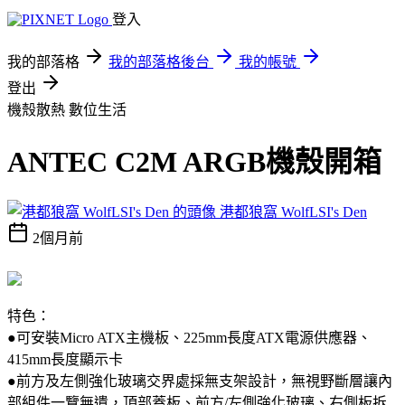
登入
我的部落格
我的部落格後台
我的帳號
登出
機殼散熱
數位生活
ANTEC C2M ARGB機殼開箱
港都狼窩 WolfLSI's Den
2個月前
特色：
●可安裝Micro ATX主機板、225mm長度ATX電源供應器、
415mm長度顯示卡
●前方及左側強化玻璃交界處採無支架設計，無視野斷層讓內
部組件一覽無遺，頂部蓋板、前方/左側強化玻璃、右側板拆