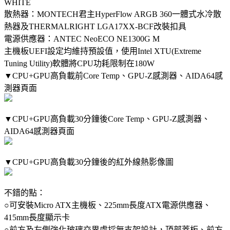
WHITE
散熱器：MONTECH君主HyperFlow ARGB 360一體式水冷散
熱器及THERMALRIGHT LGA17XX-BCF改裝扣具
電源供應器：ANTEC NeoECO NE1300G M
主機板UEFI設定均維持預設值，使用Intel XTU(Extreme
Tuning Utility)軟體將CPU功耗限制在180W
▼CPU+GPU高負載前Core Temp、GPU-Z感測器、AIDA64感
測器頁面
▼CPU+GPU高負載30分鐘後Core Temp、GPU-Z感測器、
AIDA64感測器頁面
▼CPU+GPU高負載30分鐘後的紅外線熱影像圖
不錯的點：
○可安裝Micro ATX主機板、225mm長度ATX電源供應器、
415mm長度顯示卡
○前方及左側強化玻璃交界處採無支架設計，頂部蓋板、前方