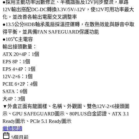
●採用主動功率因數修正、半橋諧振及12V同步整流，單路
12V輸出搭配DC-DC轉換3.3V/5V/-12V，使12V可用功率最大
化，並改善各輸出電壓交叉調整率
●13.5公分HDB軸承風扇採溫控運轉，在散熱效能與靜音中取
得平衡，並具備FAN SAFEGUARD保護功能
●105℃主電容
輸出接頭數量：
ATX 20+4P：1個
EPS 8P：1個
EPS 4+4P：1個
12V-2×6：1個
PCIE 6+2P：4個
SATA：6個
大4P：3個
▼外盒正面有龍圖樣、名稱、外觀圖、雙色12V-2×6接頭圖
示、GPU SAFEGUARD圖示、80PLUS白金認證、ATX 3.1
Ready圖示、PCIe 5.1 Ready圖示
繼續閱讀
5個月前