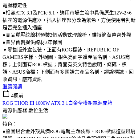
電壓穩定性
●相容ATX 3.1及PCIe 5.1，適用市場主流中具備原生12V-2×6
插座的電源供應器，插入插座部分改為紫色，方便使用者判斷
是否完全插入插座
●高品質壓紋線材預裝3個活動式理線梳，維持簡潔整齊外觀
●業界首創提供線材3年保固
▼零售版外盒包裝，正面有ROG標誌、REPUBLIC OF
GAMERS字樣、外觀圖、銀色亮面字體產品名稱、ASUS商
標；上側面有ROG標誌；背面有英文特色說明、條碼、標
語、ASUS商標；下側面有多國語言產品名稱、認證標誌、回
收資訊、廠商資訊
繼續閱讀
4週前
ROG THOR III 1000W ATX 3.1白金全模組電源開箱
電源供應器
數位生活
特色：
●堅固鋁合金外殼具備ROG電競主題裝飾、ROG標誌造型風扇