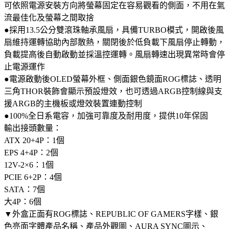
可依照電源安裝方向將螢幕固定在容易觀看的側面，不用在氣
流最佳化及螢幕之間取捨
●採用13.5公分雙滾珠軸承風扇，具備TURBO模式，開啟後風
扇維持運轉協助內部散熱，關閉後於低負載下風扇停止轉動，
負載提高後自動啟動並採溫控運轉。風扇轉速出現異常時會停
止電源運作
●電源啟動後OLED螢幕外框、側面銀色鏡面ROG標誌、透明
三角THOR裝飾會顯示預設燈效，也可透過ARGB控制線與支
援ARGB的主機板或燈效裝置連動控制
●100%全日系電容，加強可靠度及耐用度，提供10年保固
輸出接頭數量：
ATX 20+4P：1個
EPS 4+4P：2個
12V-2×6：1個
PCIE 6+2P：4個
SATA：7個
大4P：6個
▼外盒正面有ROG標誌、REPUBLIC OF GAMERS字樣、銀
色亮面字體產品名稱、產品外觀圖、AURA SYNC圖示、