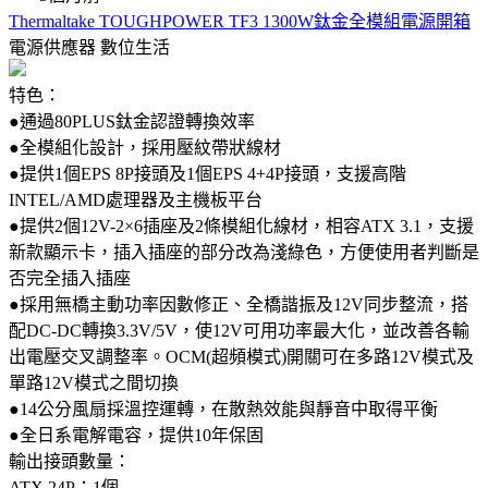
Thermaltake TOUGHPOWER TF3 1300W鈦金全模組電源開箱
電源供應器
數位生活
特色：
●通過80PLUS鈦金認證轉換效率
●全模組化設計，採用壓紋帶狀線材
●提供1個EPS 8P接頭及1個EPS 4+4P接頭，支援高階
INTEL/AMD處理器及主機板平台
●提供2個12V-2×6插座及2條模組化線材，相容ATX 3.1，支援
新款顯示卡，插入插座的部分改為淺綠色，方便使用者判斷是
否完全插入插座
●採用無橋主動功率因數修正、全橋諧振及12V同步整流，搭
配DC-DC轉換3.3V/5V，使12V可用功率最大化，並改善各輸
出電壓交叉調整率。OCM(超頻模式)開關可在多路12V模式及
單路12V模式之間切換
●14公分風扇採溫控運轉，在散熱效能與靜音中取得平衡
●全日系電解電容，提供10年保固
輸出接頭數量：
ATX 24P：1個