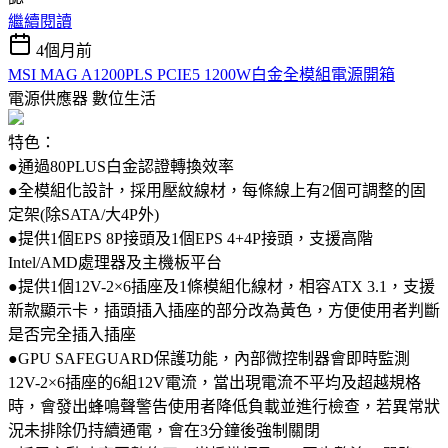
繼續閱讀
4個月前
MSI MAG A1200PLS PCIE5 1200W白金全模組電源開箱
電源供應器
數位生活
特色：
●通過80PLUS白金認證轉換效率
●全模組化設計，採用壓紋線材，每條線上有2個可調整的固
定架(除SATA/大4P外)
●提供1個EPS 8P接頭及1個EPS 4+4P接頭，支援高階
Intel/AMD處理器及主機板平台
●提供1個12V-2×6插座及1條模組化線材，相容ATX 3.1，支援
新款顯示卡，插頭插入插座的部分改為黃色，方便使用者判斷
是否完全插入插座
●GPU SAFEGUARD保護功能，內部微控制器會即時監測
12V-2×6插座的6組12V電流，當出現電流不平均及超越規格
時，會發出蜂鳴聲警告使用者降低負載並進行檢查，若異常狀
況未排除仍持續通電，會在3分鐘後強制關閉