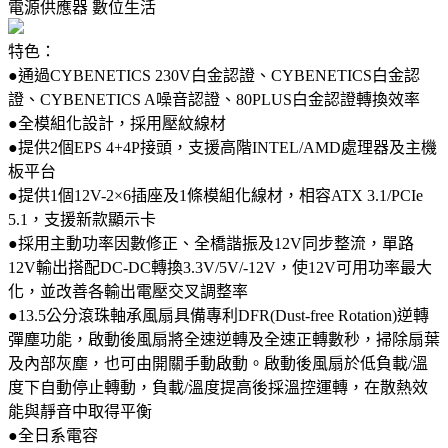
電源供應器
數位生活
特色：
●通過CYBENETICS 230V白金認證、CYBENETICS白金認
證、CYBENETICS A噪音認證、80PLUS白金認證轉換效率
●全模組化設計，採用壓紋線材
●提供2個EPS 4+4P接頭，支援高階INTEL/AMD處理器及主機
板平台
●提供1個12V-2×6插座及1條模組化線材，相容ATX 3.1/PCIe
5.1，支援新款顯示卡
●採用主動功率因數修正、全橋諧振及12V同步整流，單路
12V輸出搭配DC-DC轉換3.3V/5V/-12V，使12V可用功率最大
化，並改善各輸出電壓交叉調整率
●13.5公分滾珠軸承風扇具備專利DFR(Dust-free Rotation)逆轉
彈塵功能，啟動後風扇將全速逆轉及全速正轉數秒，掃除扇葉
及內部灰塵，也可由開關手動啟動。啟動後風扇於低負載/溫
度下自動停止轉動，負載/溫度提高後採溫控運轉，在散熱效
能與靜音中取得平衡
●全日系電容