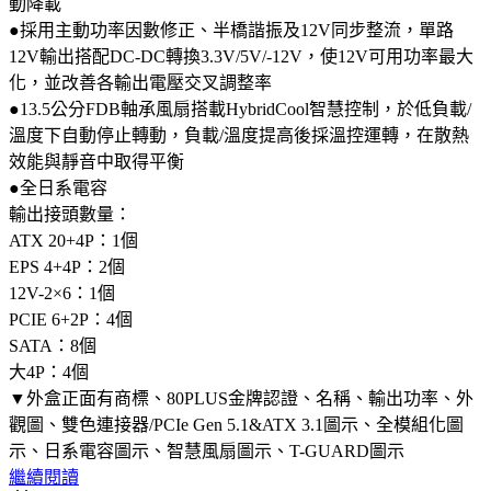
動降載
●採用主動功率因數修正、半橋諧振及12V同步整流，單路
12V輸出搭配DC-DC轉換3.3V/5V/-12V，使12V可用功率最大
化，並改善各輸出電壓交叉調整率
●13.5公分FDB軸承風扇搭載HybridCool智慧控制，於低負載/
溫度下自動停止轉動，負載/溫度提高後採溫控運轉，在散熱
效能與靜音中取得平衡
●全日系電容
輸出接頭數量：
ATX 20+4P：1個
EPS 4+4P：2個
12V-2×6：1個
PCIE 6+2P：4個
SATA：8個
大4P：4個
▼外盒正面有商標、80PLUS金牌認證、名稱、輸出功率、外
觀圖、雙色連接器/PCIe Gen 5.1&ATX 3.1圖示、全模組化圖
示、日系電容圖示、智慧風扇圖示、T-GUARD圖示
繼續閱讀