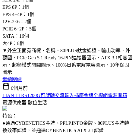
EPS 8P：1個
EPS 4+4P：1個
12V-2×6：2個
PCIE 6+2P：5個
SATA：16個
大4P：8個
▼外盒正面有商標、名稱、80PLUS鈦金認證、輸出功率、外
觀圖、PCIe Gen 5.1 Ready 16-PIN連接器圖示、ATX 3.1相容圖
示、超頻模式開關圖示、100%日系電解電容圖示、10年保固
圖示
繼續閱讀
6個月前
LIAN LI RS1200G可旋轉交流輸入插座金牌全模組電源開箱
電源供應器
數位生活
特色：
●通過CYBENETICS金牌、PPLP.INFO金牌、80PLUS金牌轉
換效率認證，並通過CYBENETICS ATX 3.1認證