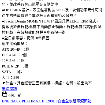
化，並改善各輸出電壓交叉調整率
●OPTISINK設計，表面黏著封裝APFC及一次側功率元件可將
產生的熱量傳導至電路板大面積銅箔及散熱片
●Fractal Design MOMENTUM 14風扇具備ZERO RPM模式，
開啟後於低負載/溫度下自動停止轉動，負載/溫度提高後採溫
控運轉，在散熱效能與靜音中取得平衡
●全日系電容，提供10年保固
輸出接頭數量：
ATX 20+4P：1個
EPS 4+4P：2個
12V-2×6：1個
PCIE 6+2P：3個
SATA：10個
大4P：2個
▼外盒卡其色紙套正面有商標、標語、名稱、輸出功率
繼續閱讀
6個月前
ENERMAX PLATIMAX II 1200DF白金全模組電源開箱