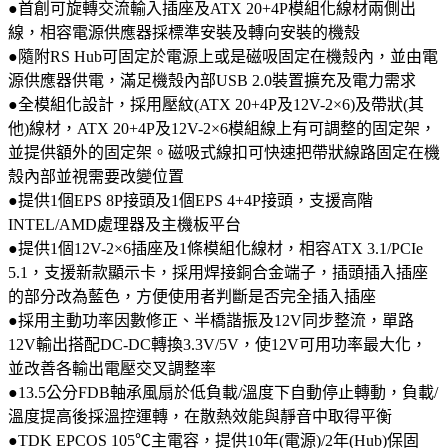
●首創可旋轉交流輸入插座及ATX 20+4P模組化線材兩側出
線，相容電源供應器採標準安裝及轉向安裝的機殼
●隨附RS Hub可固定於電源上或是磁吸固定在機殼內，並由電
源供應器供電，滿足機殼內部USB 2.0裝置擴充及電力需求
●全模組化設計，採用壓紋(ATX 20+4P及12V-2×6)及帶狀(其
他)線材，ATX 20+4P及12V-2×6模組線上有可調整的固定架，
並提供額外的固定架。磁吸式線扣可快速把帶狀線路固定在機
殼內部並視需要改變位置
●提供1個EPS 8P接頭及1個EPS 4+4P接頭，支援高階
INTEL/AMD處理器及主機板平台
●提供1個12V-2×6插座及1條模組化線材，相容ATX 3.1/PCIe
5.1，支援新款顯示卡，採用焊接銅合金端子，插頭插入插座
的部分改為藍色，方便使用者判斷是否完全插入插座
●採用主動功率因數修正、半橋諧振及12V同步整流，單路
12V輸出搭配DC-DC轉換3.3V/5V，使12V可用功率最大化，
並改善各輸出電壓交叉調整率
●13.5公分FDB軸承風扇於低負載/溫度下自動停止轉動，負載/
溫度提高後採溫控運轉，在散熱效能與靜音中取得平衡
●TDK EPCOS 105℃主電容，提供10年(電源)/2年(Hub)保固