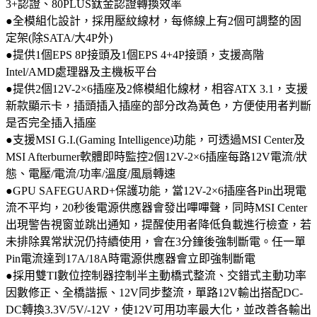
3+認證、80PLUS鈦金認證轉換效率
●全模組化設計，採用壓紋線材，每條線上有2個可調整的固
定架(除SATA/大4P外)
●提供1個EPS 8P接頭及1個EPS 4+4P接頭，支援高階
Intel/AMD處理器及主機板平台
●提供2個12V-2×6插座及2條模組化線材，相容ATX 3.1，支援
新款顯示卡，插頭插入插座的部分改為黃色，方便使用者判斷
是否完全插入插座
●支援MSI G.I.(Gaming Intelligence)功能，可透過MSI Center及
MSI Afterburner軟體即時監控2個12V-2×6插座每路12V電流/狀
態、電壓/電流/功率/溫度/風扇轉速
●GPU SAFEGUARD+保護功能，當12V-2×6插座各Pin出現電
流不平均，20秒後電源供應器會發出嗶嗶聲，同時MSI Center
出現警告視窗並跳出通知，提醒使用者降低負載進行檢查，若
未排除異常狀況仍持續使用，會在3分鐘後強制斷電。任一單
Pin電流達到17A/18A時電源供應器會立即強制斷電
●採用雙TI數位控制器控制半主動橋式整流、交錯式主動功率
因數修正、全橋諧振、12V同步整流，單路12V輸出搭配DC-
DC轉換3.3V/5V/-12V，使12V可用功率最大化，並改善各輸出