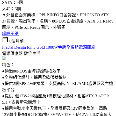
SATA：9個
大4P：3個
▼外盒正面有商標、PPLP.INFO白金認證、PPLP.INFO ATX
3+認證、輸出功率、名稱、80PLUS白金認證、ATX 3.1 Ready
圖示、PCIe 5.1 Ready圖示、外觀圖
繼續閱讀
6個月前
Fractal Design Ion 3 Gold 1000W金牌全模組電源開箱
電源供應器
數位生活
特色：
●通過80PLUS金牌認證轉換效率
●全模組化設計，採用柔軟帶狀線材
●提供2個EPS 4+4P接頭，支援高階INTEL/AMD處理器及主機
板平台
●提供1個12V-2×6插座及1條模組化線材，相容ATX 3.1/PCIe
5.1，支援新款顯示卡
●採用主動功率因數修正、全橋諧振及12V同步整流，單路
12V輸出搭配DC-DC轉換3.3V/5V/-12V，使12V可用功率最大