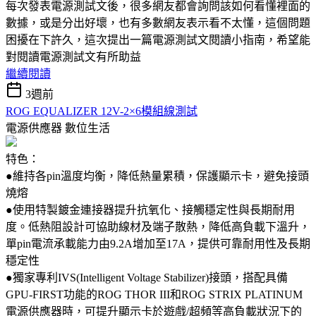
每次發表電源測試文後，很多網友都會詢問該如何看懂裡面的
數據，或是分出好壞，也有多數網友表示看不太懂，這個問題
困擾在下許久，這次提出一篇電源測試文閱讀小指南，希望能
對閱讀電源測試文有所助益
繼續閱讀
3週前
ROG EQUALIZER 12V-2×6模組線測試
電源供應器
數位生活
特色：
●維持各pin溫度均衡，降低熱量累積，保護顯示卡，避免接頭
燒熔
●使用特製鍍金連接器提升抗氧化、接觸穩定性與長期耐用
度。低熱阻設計可協助線材及端子散熱，降低高負載下溫升，
單pin電流承載能力由9.2A增加至17A，提供可靠耐用性及長期
穩定性
●獨家專利IVS(Intelligent Voltage Stabilizer)接頭，搭配具備
GPU-FIRST功能的ROG THOR III和ROG STRIX PLATINUM
電源供應器時，可提升顯示卡於遊戲/超頻等高負載狀況下的