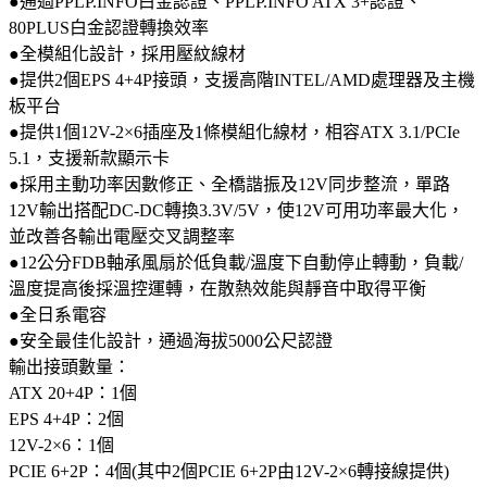
●通過PPLP.INFO白金認證、PPLP.INFO ATX 3+認證、
80PLUS白金認證轉換效率
●全模組化設計，採用壓紋線材
●提供2個EPS 4+4P接頭，支援高階INTEL/AMD處理器及主機
板平台
●提供1個12V-2×6插座及1條模組化線材，相容ATX 3.1/PCIe
5.1，支援新款顯示卡
●採用主動功率因數修正、全橋諧振及12V同步整流，單路
12V輸出搭配DC-DC轉換3.3V/5V，使12V可用功率最大化，
並改善各輸出電壓交叉調整率
●12公分FDB軸承風扇於低負載/溫度下自動停止轉動，負載/
溫度提高後採溫控運轉，在散熱效能與靜音中取得平衡
●全日系電容
●安全最佳化設計，通過海拔5000公尺認證
輸出接頭數量：
ATX 20+4P：1個
EPS 4+4P：2個
12V-2×6：1個
PCIE 6+2P：4個(其中2個PCIE 6+2P由12V-2×6轉接線提供)