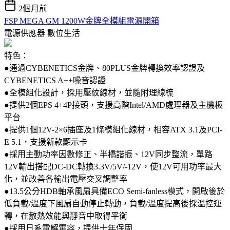
2個月前
FSP MEGA GM 1200W金牌全模組電源開箱
電源供應器
數位生活
特色：
●通過CYBENETICS金牌、80PLUS金牌轉換效率認證及
CYBENETICS A++噪音認證
●全模組化設計，採用壓紋線材，並隨附理線梳
●提供2個EPS 4+4P接頭，支援高階Intel/AMD處理器及主機板
平台
●提供1個12V-2×6插座及1條模組化線材，相容ATX 3.1及PCI-
E 5.1，支援新款顯示卡
●採用主動功率因數修正、半橋諧振、12V同步整流，單路
12V輸出搭配DC-DC轉換3.3V/5V/-12V，使12V可用功率最大
化，並改善各輸出電壓交叉調整率
●13.5公分HDB軸承風扇具備ECO Semi-fanless模式，開啟後於
低負載/溫度下風扇自動停止轉動，負載/溫度提高後採溫控運
轉，在散熱效能與靜音中取得平衡
●採用日系電解電容，提供十年保固