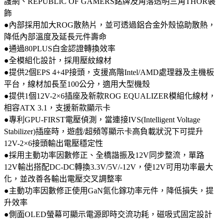
護網、REPUBLIC OF GAMERS銘牌及角落透明三角THOR裝
飾
●內部採用加大ROG散熱片，並可透過鋁合金外殼協助散熱，
降低內部溫度及延長元件壽命
●通過80PLUS白金認證轉換效率
●全模組化設計，採用壓紋線材
●提供2個EPS 4+4P接頭，支援高階Intel/AMD處理器及主機板
平台，線材加長至100公分，適用大型機殼
●提供1個12V-2×6插座及新款ROG EQUALIZER模組化線材，
相容ATX 3.1，支援新款顯示卡
●專利GPU-FIRST電壓偵測，當連接IVS(Intelligent Voltage
Stabilizer)插座時，遊戲/超頻等顯示卡高負載狀況下可提升
12V-2×6接頭輸出電壓穩定性
●採用主動功率因數修正、全橋諧振及12V同步整流，單路
12V輸出搭配DC-DC轉換3.3V/5V/-12V，使12V可用功率最大
化，並改善各輸出電壓交叉調整率
●主動功率因數修正使用GaN氮化鎵功率元件，降低損失，提
升效率
●側面OLED螢幕可顯示電源即時交流功耗，磁吸式固定設計