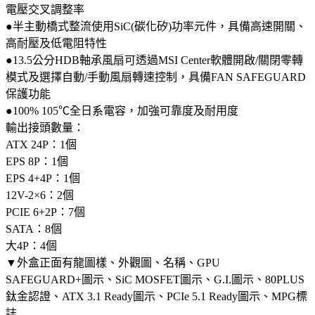
電壓交叉調整率
●半主動橋式整流使用SiC(碳化矽)功率元件，具備高速開關、
高耐壓及低電阻特性
●13.5公分HDB軸承風扇可透過MSI Center軟體開啟/關閉零轉
模式及選擇自動/手動風扇轉速控制，具備FAN SAFEGUARD
保護功能
●100% 105℃全日系電容，加強可靠度及耐用度
輸出接頭數量：
ATX 24P：1個
EPS 8P：1個
EPS 4+4P：1個
12V-2×6：2個
PCIE 6+2P：7個
SATA：8個
大4P：4個
▼外盒正面有龍圖樣、外觀圖、名稱、GPU
SAFEGUARD+圖示、SiC MOSFET圖示、G.I.圖示、80PLUS
鈦金認證、ATX 3.1 Ready圖示、PCIe 5.1 Ready圖示、MPG標
誌