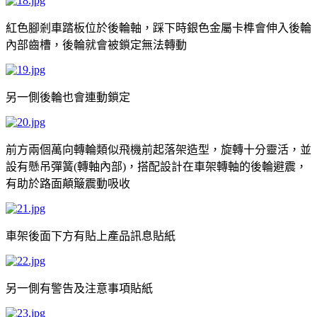
紅色腳剎車踏板位於後輪軸，踩下時銀色金屬卡榫會伸入後輪
內部齒槽，後輪就會被鎖定無法轉動
另一側後輪也會連動鎖定
前方兩個萬向轉輪類似飛機前起落架造型，旋轉十分靈活，並
設有懸吊彈簧
轉軸內部
，搭配設計在車架轉軸的後輪避震，
(
)
有助於路面顛簸震動吸收
車架後面下方有貼上產品訊息貼紙
另一側有警告及注意事項貼紙