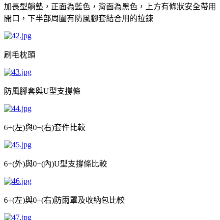
加長型躺墊，正面為藍色，背面為黑色，上方有條狀安全帶用
開口，下半部周圍有防風腳套結合用的拉鍊
刷毛枕頭
防風腳套與
型支撐條
U
左
與
右
套件比較
6+(
)
0+(
)
外
與
內
型支撐條比較
6+(
)
0+(
)U
左
與
右
防雨罩及收納包比較
6+(
)
0+(
)