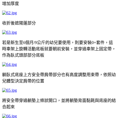
增加厚度
收折後遮陽蓬部分
若是新生至
個月
公斤的幼兒要使用，則要安裝
套件，這
6
/9
0+
時車架上旋轉活動底板就要朝前安裝，並穿過車架上固定帶，
作為臥式頭部部分底板
躺臥式底座上方安全帶肩帶部分也有高度調整用束帶，依照幼
兒體型決定肩帶的位置
將安全帶穿過躺墊上條狀開口，並將躺墊背面黏氈與底座的結
合起來