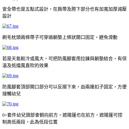
安全帶也是五點式設計，在肩帶及胯下部分也有加寬加厚減壓
設計
刷毛枕頭兩條帶子可穿過躺墊上條狀開口固定，避免滑動
若是天氣較冷或風大，可把防風腳套用拉鍊與躺墊結合，有保
溫及抵擋風直吹的效果
防風腳套頂部開口部分可以反摺下來，由兩邊扣子固定，方便
接觸幼兒
套件幼兒頭部會朝向前方，遮陽蓬也在前方，遮陽蓬可控
0+
制高低兩段，此為低段位置