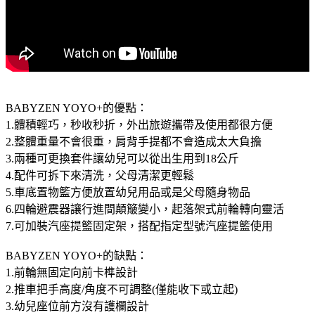
BABYZEN YOYO+的優點：
1.體積輕巧，秒收秒折，外出旅遊攜帶及使用都很方便
2.整體重量不會很重，肩背手提都不會造成太大負擔
3.兩種可更換套件讓幼兒可以從出生用到18公斤
4.配件可拆下來清洗，父母清潔更輕鬆
5.車底置物籃方便放置幼兒用品或是父母隨身物品
6.四輪避震器讓行進間顛簸變小，起落架式前輪轉向靈活
7.可加裝汽座提籃固定架，搭配指定型號汽座提籃使用
BABYZEN YOYO+的缺點：
1.前輪無固定向前卡榫設計
2.推車把手高度/角度不可調整(僅能收下或立起)
3.幼兒座位前方沒有護欄設計