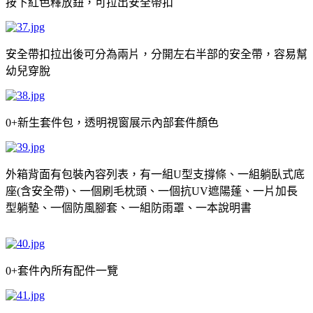
按下紅色釋放鈕，可拉出安全帶扣
安全帶扣拉出後可分為兩片，分開左右半部的安全帶，容易幫
幼兒穿脫
新生套件包，透明視窗展示內部套件顏色
0+
外箱背面有包裝內容列表，有一組
型支撐條、一組躺臥式底
U
座
含安全帶
、一個刷毛枕頭、一個抗
遮陽蓬、一片加長
(
)
UV
型躺墊、一個防風腳套、一組防雨罩、一本說明書
套件內所有配件一覽
0+