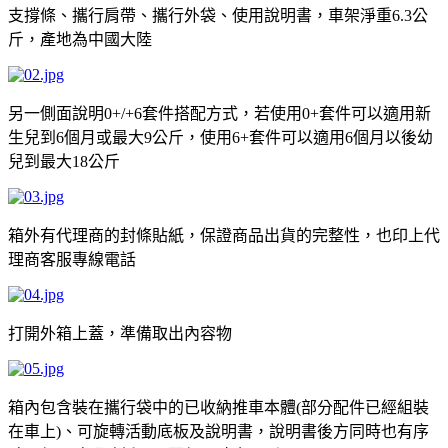
支撐條、攜行肩帶、攜行外袋、使用說明書，車架淨重
公
6.3
斤，產地為中國大陸
另一側面說明
套件搭配方式，若使用
套件可以適用新
0+/+6
0+
生兒到
個月或最大
公斤，使用
套件可以適用
個月以後幼
6
9
6+
6
兒到最大
公斤
18
箱外有代理商的封條貼紙，保證商品出貨的完整性，也印上代
理商客服專線電話
打開外箱上蓋，準備取出內容物
箱內包含裝在攜行袋中的已收納推車本體
部分配件已經組裝
(
在車上
、可旋轉活動底板及說明書，說明書後方同時也有序
)