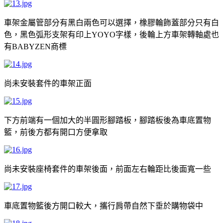
車架金屬管部分有黑白兩色可以選擇，橡膠輪飾蓋部分只有白
色，黑色弧形支架有印上
字樣，後輪上方車架轉軸處也
YOYO
有
商標
BABYZEN
尚未安裝套件的車架正面
下方前端有一個加大的半圓形腳踏板，腳踏板後為車底置物
籃，前後方都有開口方便拿取
尚未安裝座椅套件的車架後面，前面左右輪距比後面寬一些
車底置物籃後方開口較大，攜行肩帶自然下垂於購物袋中