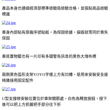
產品本身也通過經濟部標準檢驗局檢驗合格，並張貼商品檢驗
標識
車身內部貼有原廠序號貼紙，為保固依據，損毀就等同於喪失
保固
車底置物籃也有一片印有多國警告訊息的黑色大塊布標
兩側黑色弧形支架
字樣上方有凹槽，是用來安裝安全座
YOYO
椅連接用固定配件
型支撐條安裝位置位於車架關節處，白色為釋放按鈕，按下
U
後可以把上方抓握把手部分往下折