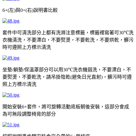
左
與
右
說明書比較
6+(
)
0+(
)
套件中可清洗部分上都有洗滌注意標籤，標籤裡寫著可
℃洗
30
衣機清洗，不要漂白，不要熨燙，不要乾洗，不要烘乾，髒污
時可遵照上方標示清洗
坐墊
躺墊
保溫罩部分可以用
℃洗衣機弱洗，不要漂白，不
/
/
30
要熨燙，不要乾洗，請吊掛陰乾
避免日光直射
，髒污時可遵
(
)
照上方標示清洗
開始安裝
套件，將可旋轉活動底板朝後安裝，這部分會成
6+
為可無段調整椅背的部分