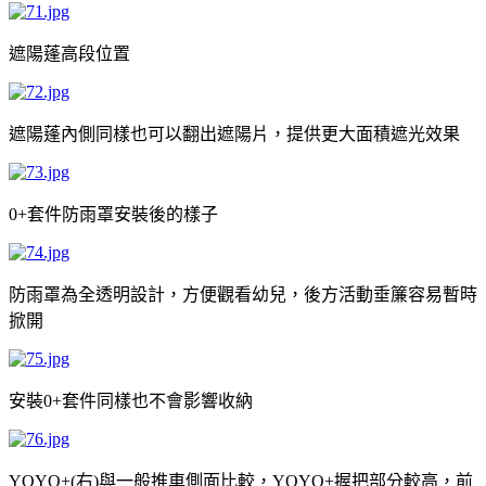
遮陽蓬高段位置
遮陽蓬內側同樣也可以翻出遮陽片，提供更大面積遮光效果
套件防雨罩安裝後的樣子
0+
防雨罩為全透明設計，方便觀看幼兒，後方活動垂簾容易暫時
掀開
安裝
套件同樣也不會影響收納
0+
右
與一般推車側面比較，
握把部分較高，前
YOYO+(
)
YOYO+