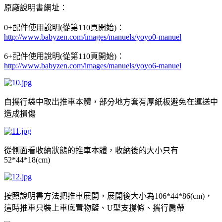
原廠說明書網址：
配件使用說明
從第
頁開始
：
0+
(
110
)
http://www.babyzen.com/images/manuels/yoyo0-manuel
配件使用說明
從第
頁開始
：
6+
(
110
)
http://www.babyzen.com/images/manuels/yoyo6-manuel
自攜行袋中取出推車本體，部分地方套有厚紙板避免在運送中
造成損傷
從側面看收納狀態的推車本體，收納後的大小只有
52*44*18(cm)
按照說明書方法把推車展開，展開後大小為
，
106*44*86(cm)
這時推車只裝上車底置物籃、
型支撐條、攜行肩帶
U