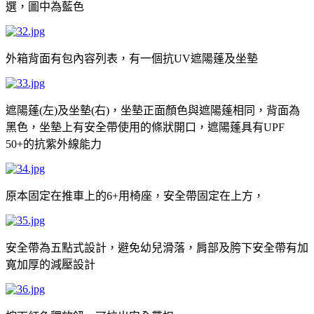
選，圖中為藍色
外箱背面有包內容列表，有一個抗
遮陽蓬及坐墊
UV
遮陽蓬
左
及坐墊
右
，坐墊正面顏色與遮陽蓬相同，背面為
(
)
(
)
黑色，坐墊上有安全帶使用的條狀開口，遮陽蓬具有
UPF
的抗紫外線能力
50+
原本固定在推車上的
用椅座，安全帶固定在上方，
6+
安全帶為五點式設計，避免幼兒滑落，肩部及胯下安全帶有加
寬加厚的減壓設計