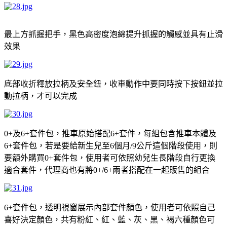
最上方抓握把手，黑色高密度泡綿提升抓握的觸感並具有止滑
效果
底部收折釋放拉柄及安全鈕，收車動作中要同時按下按鈕並拉
動拉柄，才可以完成
及
套件包，推車原始搭配
套件，每組包含推車本體及
0+
6+
6+
套件包，若是要給新生兒至
個月
公斤這個階段使用，則
6+
6
/9
要額外購買
套件包，使用者可依照幼兒生長階段自行更換
0+
適合套件，代理商也有將
兩者搭配在一起販售的組合
0+/6+
套件包，透明視窗展示內部套件顏色，使用者可依照自己
6+
喜好決定顏色，共有粉紅、紅、藍、灰、黑、褐六種顏色可