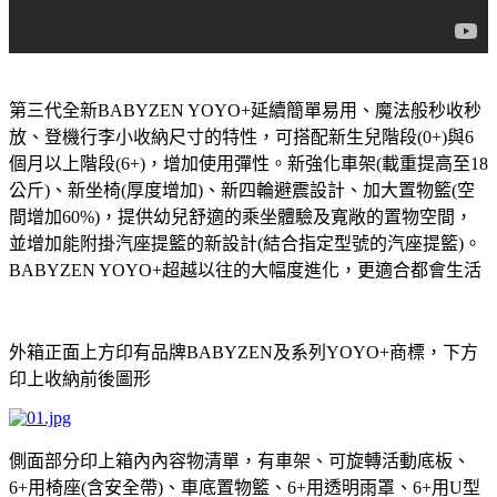
第三代全新
延續簡單易用、魔法般秒收秒
BABYZEN YOYO+
放、登機行李小收納尺寸的特性，可搭配新生兒階段
與
(0+)
6
個月以上階段
，增加使用彈性。新強化車架
載重提高至
(6+)
(
18
公斤
、新坐椅
厚度增加
、新四輪避震設計、加大置物籃
空
)
(
)
(
間增加
，提供幼兒舒適的乘坐體驗及寬敞的置物空間，
60%)
並增加能附掛汽座提籃的新設計
結合指定型號的汽座提籃
。
(
)
超越以往的大幅度進化，更適合都會生活
BABYZEN YOYO+
外箱正面上方印有品牌
及系列
商標，下方
BABYZEN
YOYO+
印上收納前後圖形
側面部分印上箱內內容物清單，有車架、可旋轉活動底板、
用椅座
含安全帶
、車底置物籃、
用透明雨罩、
用
型
6+
(
)
6+
6+
U