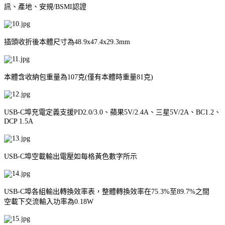
訊、產地、安規/BSMI認證
插頭收折後本體尺寸為48.9x47.4x29.3mm
本體含收納包重量為107克(僅有本體時重量81克)
USB-C埠充電定義支援PD2.0/3.0、蘋果5V/2.4A、三星5V/2A、BC1.2、
DCP 1.5A
USB-C埠空載輸出電壓如每格黃色數字所示
USB-C埠各組輸出轉換效率表，整體轉換效率在75.3%至89.7%之間
空載下交流輸入功率為0.18W