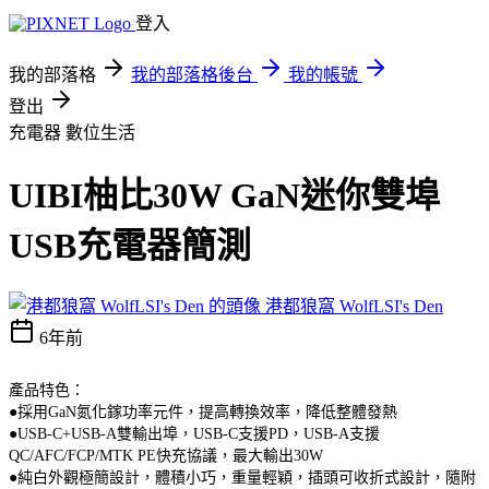
登入
我的部落格
我的部落格後台
我的帳號
登出
充電器
數位生活
UIBI柚比30W GaN迷你雙埠
USB充電器簡測
港都狼窩 WolfLSI's Den
6年前
產品特色：
●採用GaN氮化鎵功率元件，提高轉換效率，降低整體發熱
●USB-C+USB-A雙輸出埠，USB-C支援PD，USB-A支援
QC/AFC/FCP/MTK PE快充協議，最大輸出30W
●純白外觀極簡設計，體積小巧，重量輕穎，插頭可收折式設計，隨附