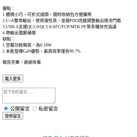
優點：
1.體積小巧，可折式插頭，隨附收納包方便攜帶
2.C+A雙埠輸出，使用彈性高，並隨PDO改變調整輸出限流門檻
3.USB-A支援QC2.0/QC3.0/AFC/FCP/MTK PE等多種快充協議
4.帶輸出電壓補償
缺點：
1.空載功耗略高，為0.18W
2.未能發揮GaN優勢，最高效率僅有89.7%
報告完畢，謝謝收看
載入更多
公開留言
私密留言
發佈留言