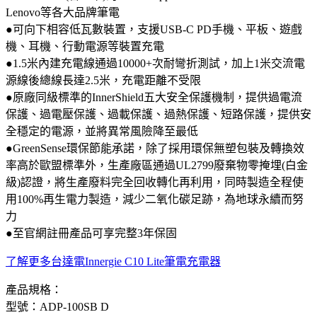
Lenovo等各大品牌筆電
●可向下相容低瓦數裝置，支援USB-C PD手機、平板、遊戲
機、耳機、行動電源等裝置充電
●1.5米內建充電線通過10000+次耐彎折測試，加上1米交流電
源線後總線長達2.5米，充電距離不受限
●原廠同級標準的InnerShield五大安全保護機制，提供過電流
保護、過電壓保護、過載保護、過熱保護、短路保護，提供安
全穩定的電源，並將異常風險降至最低
●GreenSense環保節能承諾，除了採用環保無塑包裝及轉換效
率高於歐盟標準外，生產廠區通過UL2799廢棄物零掩埋(白金
級)認證，將生產廢料完全回收轉化再利用，同時製造全程使
用100%再生電力製造，減少二氧化碳足跡，為地球永續而努
力
●至官網註冊產品可享完整3年保固
了解更多台達電Innergie C10 Lite筆電充電器
產品規格：
型號：ADP-100SB D