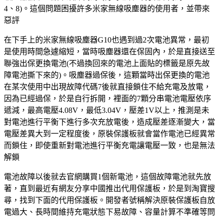
4、8)。這個問題困擾許多米家無線吸塵器的使用者，並帶來
惡評
在下手上的米家無線吸塵器G10也遇到過2次電池異常，最初
是使用時間急遽縮短，當時吸塵器還在保固內，於是直接送至
聯強出保更換電池(不過換回來的電池上面貼的標籤是原先故
障電池撕下來的)。吸塵器過保後，這顆當時出保更換的電池
在某次使用中出現故障代碼7後就直接鎖住不給充電及放電，
因為已經過保，於是自行拆開，裡面的7顆分串電池電壓依序
遞減，最高電壓4.08V，最低3.04V，壓差1V以上，推測是未
對電池進行平衡下進行多次充放電後，造成壓差逐漸變大，當
電壓差異大到一定程度後，原裝保護板就會當作電池已經異常
而鎖住，即使重新對電池進行平衡充電讓電壓一致，也是無法
解鎖
電池故障以後就去官網購買1個新電池，這個故障電池就先放
著，直到最近有網友分享中國推出代用保護板，於是到淘寶搜
尋，找到下面的代用保護板。開發者號稱解決原裝保護板自放
電過大、長時間維持充電狀態下易故障、容量計算不準確等問