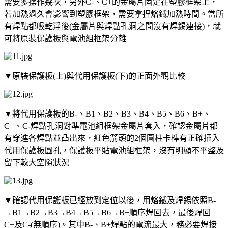
需要多操作幾次，另外C-、C+的金屬片固定在塑膠框架上，
若加熱過久會影響到塑膠框架，需要拿捏烙鐵加熱時間。當所
有焊點都吸乾淨後(金屬片與焊點孔洞之間沒有焊錫連接)，就
可將原裝保護板與電池組框架分離
▼原裝保護板(上)與代用保護板(下)的正面外觀比較
▼將代用保護板的B-、B1、B2、B3、B4、B5、B6、B+、
C+、C-焊點孔洞對準電池組框架金屬片套入，確認金屬片都
有穿進各焊點並凸出來，紅色箭頭的2個圓柱卡榫有正確插入
代用保護板圓孔，保護板平貼電池組框架，沒有明顯不平整及
留下較大空隙狀況
▼確認代用保護板已經放到定位以後，用烙鐵及焊錫依照B-
→B1→B2→B3→B4→B5→B6→B+順序焊回去，最後焊回
C+及C-(無順序)。其中B-、B+焊點的電流最大，務必要焊接