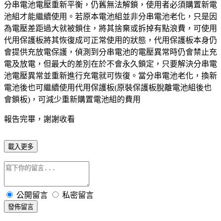
分串電池電壓重新平衡，仍舊無法解鎖，使用者必須購置新電
池組才能繼續使用。若原本電池組並非分串電池老化，只是因
為電壓差距過大就被鎖住，將其捨棄或拆掉有點浪費，可使用
代用保護板將其恢復成可正常使用的狀態，代用保護板本身仍
會提供充放電保護，偵測到分串電池的電壓異常時仍會禁止充
電及放電，但最大的差別在於不會永久鎖定，只要解決分串電
池電壓異常並重新進行充電就可恢復。當分串電池老化，換新
電池後也可繼續使用代用保護板(原裝保護板脫離電池組後也
會鎖板)，可減少重新購置電池組的費用
報告完畢，謝謝收看
載入更多
公開留言
私密留言
發佈留言