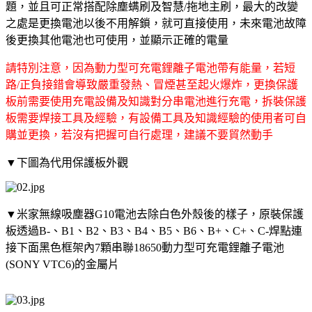
題，並且可正常搭配除塵螨刷及智慧/拖地主刷，最大的改變
之處是更換電池以後不用解鎖，就可直接使用，未來電池故障
後更換其他電池也可使用，並顯示正確的電量
請特別注意，因為動力型可充電鋰離子電池帶有能量，若短
路/正負接錯會導致嚴重發熱、冒煙甚至起火爆炸，更換保護
板前需要使用充電設備及知識對分串電池進行充電，拆裝保護
板需要焊接工具及經驗，有設備工具及知識經驗的使用者可自
購並更換，若沒有把握可自行處理，建議不要貿然動手
▼下圖為代用保護板外觀
▼米家無線吸塵器G10電池去除白色外殼後的樣子，原裝保護
板透過B-、B1、B2、B3、B4、B5、B6、B+、C+、C-焊點連
接下面黑色框架內7顆串聯18650動力型可充電鋰離子電池
(SONY VTC6)的金屬片