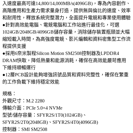
入速度最高可達14,800/14,000MB/s(4096GB)，專為內容創作、
高階應用和生產力需求量身打造，提供無與倫比的速度、效率
和耐用性，釋放系統完整潛力，全面提升電競和專業使用體驗
●針對高效能電腦、電競電腦和工作站進行最佳化，可選
1024GB/2048GB/4096GB儲存容量，消除儲存裝置瓶頸並大幅
縮短載入時間，為高強度電競、影片編輯和資料密集型工作流
程提供支援
●採用6奈米製程Silicon Motion SM2508控制器及LPDDR4
DRAM快取，降低熱量和能源消耗，確保在高效能嚴苛應用
下維持順暢運行
●12層PCB設計能夠增強訊號品質和資料完整性，確保在繁重
的工作負載下維持穩定效能
規格：
外觀尺寸：M.2 2280
傳輸介面：PCIe 5.0×4 NVMe
型號/儲存容量：SFYR2S/1T0(1024GB)、
SFYR2S/2T0(2048GB)、SFYR2S/4T0(4096GB)
控制器：SMI SM2508